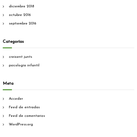
y
diciembre 2018
e
octubre 2016
s
M
septiembre 2016
a
g
o
Categorías
s
creixent junts
psicología infantil
Meta
Acceder
Feed de entradas
Feed de comentarios
WordPress.org