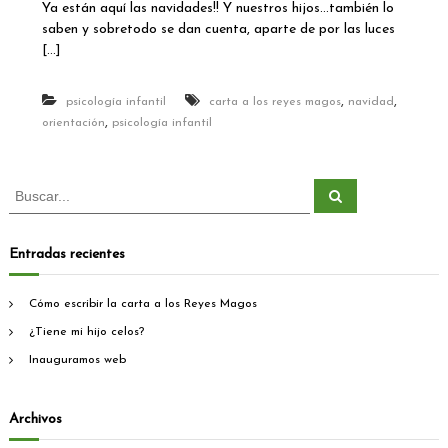
Ya están aquí las navidades!! Y nuestros hijos…también lo
C
saben y sobretodo se dan cuenta, aparte de por las luces
ó
m
[…]
o
e
,
,
psicología infantil
carta a los reyes magos
navidad
s
c
,
orientación
psicología infantil
r
i
b
B
B
i
u
u
r
s
s
l
c
a
a
c
Entradas recientes
r
c
a
a
r
r
Cómo escribir la carta a los Reyes Magos
:
t
¿Tiene mi hijo celos?
a
a
Inauguramos web
l
o
s
Archivos
R
e