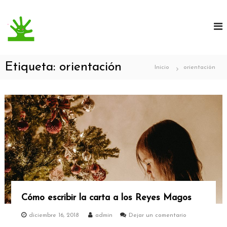
S
a
l
t
a
r
Etiqueta: orientación
Inicio
orientación
a
l
c
o
n
t
e
n
i
d
o
Cómo escribir la carta a los Reyes Magos
e
diciembre 16, 2018
admin
Dejar un comentario
n